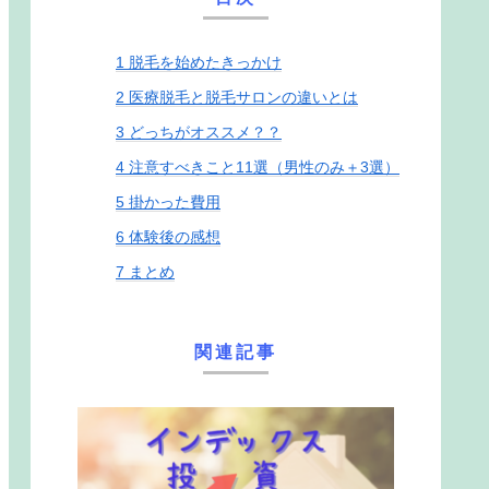
1
脱毛を始めたきっかけ
2
医療脱毛と脱毛サロンの違いとは
3
どっちがオススメ？？
4
注意すべきこと11選（男性のみ＋3選）
5
掛かった費用
6
体験後の感想
7
まとめ
関連記事