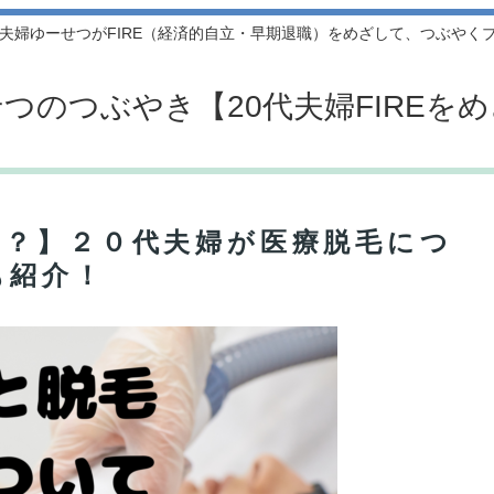
代夫婦ゆーせつがFIRE（経済的自立・早期退職）をめざして、つぶやく
つのつぶやき【20代夫婦FIREを
る？】２０代夫婦が医療脱毛につ
も紹介！