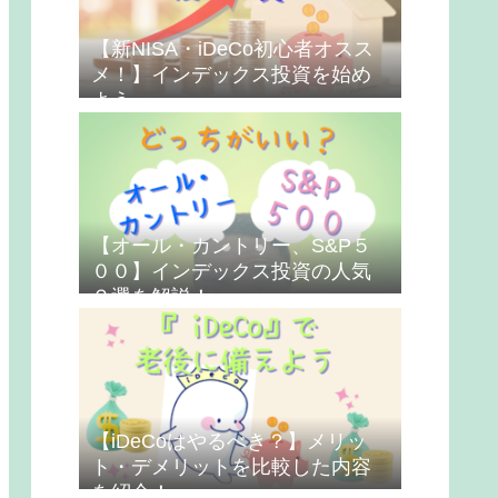
【新NISA・iDeCo初心者オスス
メ！】インデックス投資を始め
よう
【オール・カントリー、S&P５
００】インデックス投資の人気
２選を解説！
【iDeCoはやるべき？】メリッ
ト・デメリットを比較した内容
を紹介！